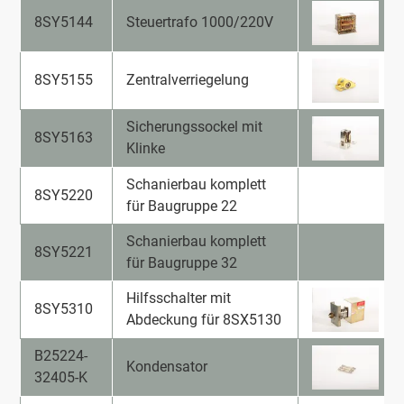
8SY5144
Steuertrafo 1000/220V
8SY5155
Zentralverriegelung
Sicherungssockel mit
8SY5163
Klinke
Schanierbau komplett
8SY5220
für Baugruppe 22
Schanierbau komplett
8SY5221
für Baugruppe 32
Hilfsschalter mit
8SY5310
Abdeckung für 8SX5130
B25224-
Kondensator
32405-K