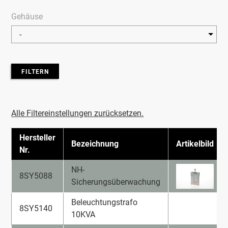
Gehäuse
FILTERN
Alle Filtereinstellungen zurücksetzen.
Hersteller
Bezeichnung
Artikelbild
Nr.
NH-
8SY5088
Sicherungsüberwachung
Beleuchtungstrafo
8SY5140
10KVA