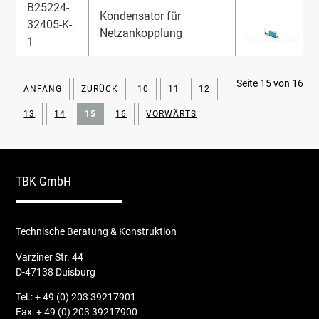
B25224-
Kondensator für
32405-K-
Netzankopplung
1
Seite 15 von 16
ANFANG
ZURÜCK
10
11
12
13
14
15
16
VORWÄRTS
TBK GmbH
Technische Beratung & Konstruktion
Varziner Str. 44
D-47138 Duisburg
Tel.: + 49 (0) 203 39217901
Fax: + 49 (0) 203 39217900