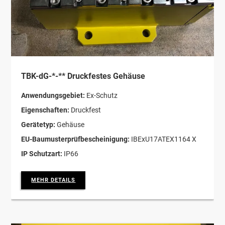
TBK-dG-*-** Druckfestes Gehäuse
Anwendungsgebiet:
Ex-Schutz
Eigenschaften:
Druckfest
Gerätetyp:
Gehäuse
EU-Baumusterprüfbescheinigung:
IBExU17ATEX1164 X
IP Schutzart:
IP66
MEHR DETAILS