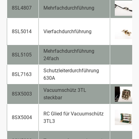
8SL4807
Mehrfachdurchführung
8SL5014
Vierfachdurchführung
Mehrfachdurchführung
8SL5105
24fach
Schutzleiterdurchführung
8SL7163
630A
Vacuumschütz 3TL
8SX5003
steckbar
RC Glied für Vacuumschütz
8SX5004
3TL3