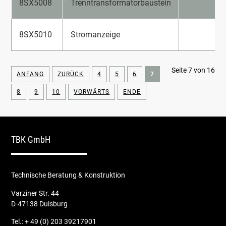
8SX5008
Trenntransformatorbaustein
8SX5010
Stromanzeige
Seite 7 von 16
ANFANG
ZURÜCK
4
5
6
7
8
9
10
VORWÄRTS
ENDE
TBK GmbH
Technische Beratung & Konstruktion
Varziner Str. 44
D-47138 Duisburg
Tel.: + 49 (0) 203 39217901