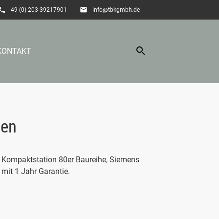
hone
email
49 (0) 203 39217901
info@tbkgmbh.de
search
KONTAKT
EN
nen
s Kompaktstation 80er Baureihe, Siemens
mit 1 Jahr Garantie.