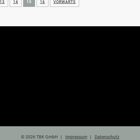
13
14
15
16
VORWÄRTS
© 2026 TBK GmbH
Impressum
Datenschutz