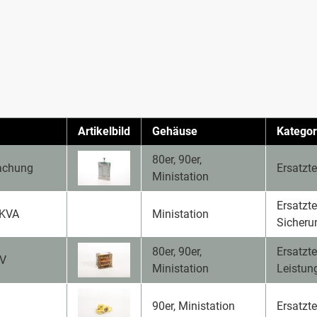
Artikelbild
Gehäuse
Kategor
80er, 90er,
achung
Ersatzte
Ministation
Ersatzte
0KVA
Ministation
Sicheru
80er, 90er,
Ersatzte
0V
Ministation
Leistun
90er, Ministation
Ersatzt