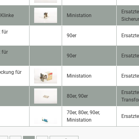
Ersatzte
Klinke
Ministation
Sicheru
 für
90er
Ersatzt
 für
90er
Ersatzt
eckung für
Ministation
Ersatzte
Ersatzte
80er, 90er
Transfo
70er, 80er, 90er,
Ersatzt
Ministation