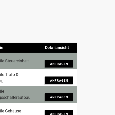
ie
Detailansicht
ile Steuereinheit
ANFRAGEN
ile Trafo &
ng
ANFRAGEN
ile
gsschalteraufbau
ANFRAGEN
eile Gehäuse
ANFRAGEN