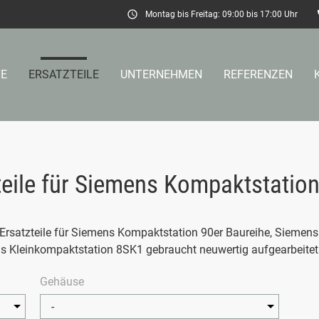
schedule
p
Montag bis Freitag: 09:00 bis 17:00 Uhr
E
ERSATZTEILE
UNTERNEHMEN
REFERENZEN
chbegriffe
SUCH
zteile für Siemens Kompaktstatio
 Ersatzteile für Siemens Kompaktstation 90er Baureihe, Siemen
 Kleinkompaktstation 8SK1 gebraucht neuwertig aufgearbeitet 
Gehäuse