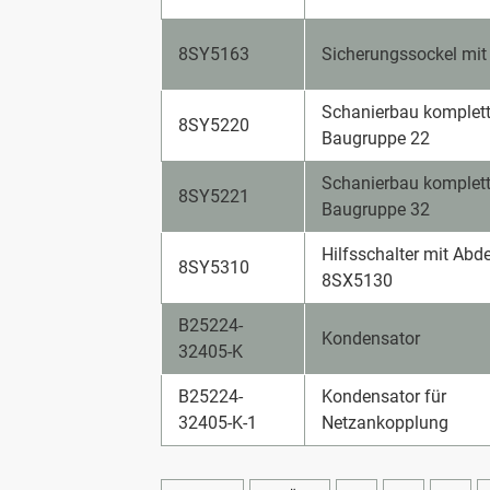
8SY5163
Sicherungssockel mit 
Schanierbau komplett
8SY5220
Baugruppe 22
Schanierbau komplett
8SY5221
Baugruppe 32
Hilfsschalter mit Abd
8SY5310
8SX5130
B25224-
Kondensator
32405-K
B25224-
Kondensator für
32405-K-1
Netzankopplung